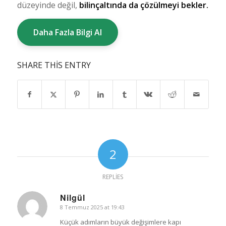
düzeyinde değil,
bilinçaltında da çözülmeyi bekler.
Daha Fazla Bilgi Al
SHARE THIS ENTRY
2
REPLIES
Nilgül
8 Temmuz 2025 at 19:43
says:
Küçük adımların büyük değişimlere kapı