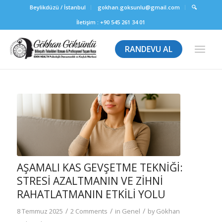
Beylikdüzü / İstanbul
gokhan.goksunlu@gmail.com
🔍
İletişim :
+90 545 261 34 01
RANDEVU AL
AŞAMALI KAS GEVŞETME TEKNIĞI:
STRESI AZALTMANIN VE ZIHNI
RAHATLATMANIN ETKILI YOLU
/
/
/
8 Temmuz 2025
2 Comments
in
Genel
by
Gökhan