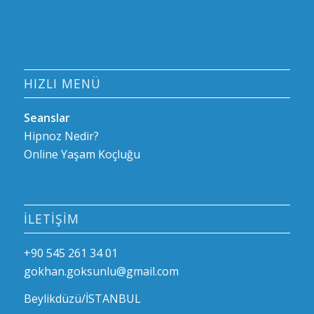
HIZLI MENÜ
Seanslar
Hipnoz Nedir?
Online Yaşam Koçluğu
İLETIŞIM
+90 545 261 34 01
gokhan.goksunlu@gmail.com
Beylikdüzü/İSTANBUL