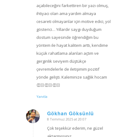
açabileceğini farkettiren bir yazı olmuş,
ihtiyacı olan ama yardım almaya
cesareti olmayanlar için motive edici, yol
gösterici… Yıllardır saygı duyduğum
dostum sayesinde öğrendiğim bu
yöntem ile hayat kalitem arttı, kendime
küçük rahatlama alanları açtım ve
gerginlik seviyem düştükçe
çevremdelerle de iletişimim pozitif
yönde gelişti. Kaleminize sağlık hocam
👏🏻👏🏻👏🏻
Yanıtla
Gökhan Göksünlü
8 Temmuz 2025 at 20:07
says:
Çok teşekkür ederim, ne güzel
aktarmışsınız…