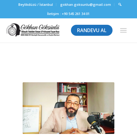
Beylikdüzü / İstanbul
gokhan.goksunlu@gmail.com
🔍
İletişim :
+90 545 261 34 01
RANDEVU AL