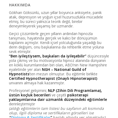
HAKKIMDA
Gökhan Göksünlü, uzun yıllar boyunca anksiyete, panik
atak, depresyon ve yoğun içsel huzursuzlukla mücadele
etmiş; bu süreci yalnızca teorik değil, birebir
deneyimleyerek yaşamış bir uzmandır.
Geçici çözümlerle geçen yılların ardından hipnozla
tanışması, hayatında gerçek ve kalıcı bir dönüşümün
kapılarını açmıştır. Kendi içsel yolculuğunda yaşadığı bu
derin değişim, onu başkalarına da rehberlik etme yoluna
sevk etmiştir.
“Ben iyileştiysem, başkaları da iyileşebilir”
düşüncesiyle
yola çıkmış ve bu motivasyonla hipnoz alanında dünyanın
en köklü kurumlarından biri olan, ABD’nin New Hampshire
eyaletinde yer alan
NGH – National Guild of
Hypnotists
’ten mezun olmuştur. Bu eğitimle birlikte
Certified Hypnotherapist (Onaylı Hipnoterapist)
unvanını almaya hak kazanmıştır.
Profesyonel gelişimini;
NLP (Zihin Dili Programlama),
üstün koçluk becerileri
ve çeşitli
psikoterapi
yaklaşımlarına dair uzmanlık düzeyindeki eğitimlerle
derinleştirmiştir
(aldığı eğitimlerin tam listesi bu sayfanın alt kısmında
olup, ilgili diploma ve sertifikaların görselleri ise
“
Diploma & Sertifikalar
”
başlığı altında yer almaktadır).