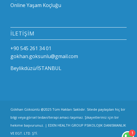
Online Yaşam Koçluğu
İLETIŞIM
+90 545 261 34 01
gokhan.goksunlu@gmail.com
Beylikdüzü/İSTANBUL
Gökhan Göksünlü @2025 Tüm Hakları Saklıdır. Sitede paylaşılan hiç bir
bilgi veya görsel tedavi/terapi amacı taşımaz. Şikayetleriniz için bir
hekime başvurunuz. | EDEN HEALTH GROUP PSIKOLOJIK DANISMANLIK
1
VE EGT. LTD. ŞTİ.