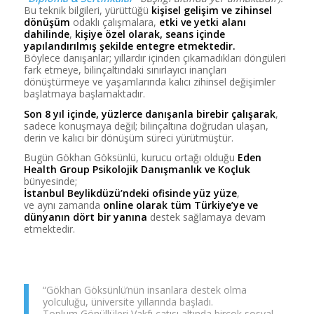
Bu teknik bilgileri, yürüttüğü
kişisel gelişim ve zihinsel
dönüşüm
odaklı çalışmalara,
etki ve yetki alanı
dahilinde
,
kişiye özel olarak, seans içinde
yapılandırılmış şekilde entegre etmektedir.
Böylece danışanlar; yıllardır içinden çıkamadıkları döngüleri
fark etmeye, bilinçaltındaki sınırlayıcı inançları
dönüştürmeye ve yaşamlarında kalıcı zihinsel değişimler
başlatmaya başlamaktadır.
Son 8 yıl içinde, yüzlerce danışanla birebir çalışarak
,
sadece konuşmaya değil; bilinçaltına doğrudan ulaşan,
derin ve kalıcı bir dönüşüm süreci yürütmüştür.
Bugün Gökhan Göksünlü, kurucu ortağı olduğu
Eden
Health Group Psikolojik Danışmanlık ve Koçluk
bünyesinde;
İstanbul Beylikdüzü’ndeki ofisinde yüz yüze
,
ve aynı zamanda
online olarak tüm Türkiye’ye ve
dünyanın dört bir yanına
destek sağlamaya devam
etmektedir.
“Gökhan Göksünlü’nün insanlara destek olma
yolculuğu, üniversite yıllarında başladı.
Toplum Gönüllüleri Vakfı çatısı altında birçok sosyal