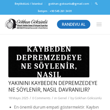
Beylikdüzü / İstanbul
gokhan.goksunlu@gmail.com
🔍
İletişim :
+90 545 261 34 01
RANDEVU AL
YAKININI KAYBEDEN DEPREMZEDEYE
NE SÖYLENIR, NASIL DAVRANILIR?
/
/
/
18 Mayıs 2025
0 Comments
in
Genel
by
Gökhan Göksünlü
En önemli durum empati göstermektir. Kaybın