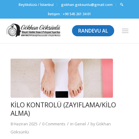
Beylikdüzü / İstanbul
gokhan.goksunlu@gmail.com
🔍
İletişim :
+90 545 261 34 01
RANDEVU AL
KILO KONTROLÜ (ZAYIFLAMA/KILO
ALMA)
/
/
/
8 Haziran 2025
0 Comments
in
Genel
by
Gökhan
Göksünlü