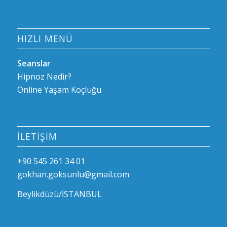
HIZLI MENÜ
Seanslar
Hipnoz Nedir?
Online Yaşam Koçluğu
İLETIŞIM
+90 545 261 34 01
gokhan.goksunlu@gmail.com
Beylikdüzü/İSTANBUL