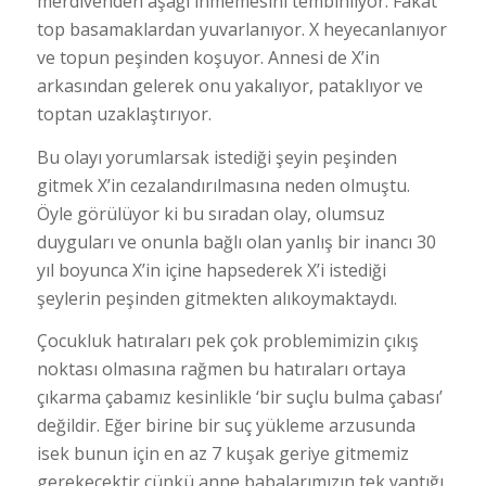
merdivenden aşağı inmemesini tembihliyor. Fakat
top basamaklardan yuvarlanıyor. X heyecanlanıyor
ve topun peşinden koşuyor. Annesi de X’in
arkasından gelerek onu yakalıyor, pataklıyor ve
toptan uzaklaştırıyor.
Bu olayı yorumlarsak istediği şeyin peşinden
gitmek X’in cezalandırılmasına neden olmuştu.
Öyle görülüyor ki bu sıradan olay, olumsuz
duyguları ve onunla bağlı olan yanlış bir inancı 30
yıl boyunca X’in içine hapsederek X’i istediği
şeylerin peşinden gitmekten alıkoymaktaydı.
Çocukluk hatıraları pek çok problemimizin çıkış
noktası olmasına rağmen bu hatıraları ortaya
çıkarma çabamız kesinlikle ‘bir suçlu bulma çabası’
değildir. Eğer birine bir suç yükleme arzusunda
isek bunun için en az 7 kuşak geriye gitmemiz
gerekecektir çünkü anne babalarımızın tek yaptığı