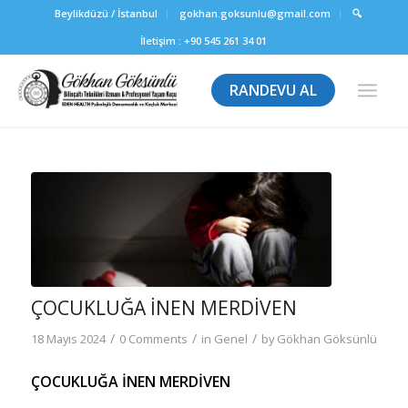
Beylikdüzü / İstanbul
gokhan.goksunlu@gmail.com
🔍
İletişim :
+90 545 261 34 01
RANDEVU AL
ÇOCUKLUĞA İNEN MERDİVEN
/
/
/
18 Mayıs 2024
0 Comments
in
Genel
by
Gökhan Göksünlü
ÇOCUKLUĞA İNEN MERDİVEN